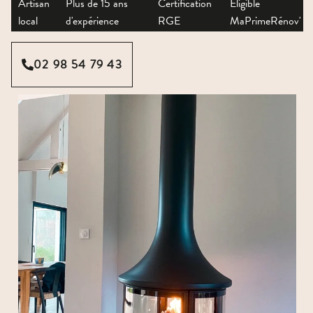
Artisan
Plus de 15 ans
Certification
Éligible
local
d'expérience
RGE
MaPrimeRénov'
02 98 54 79 43