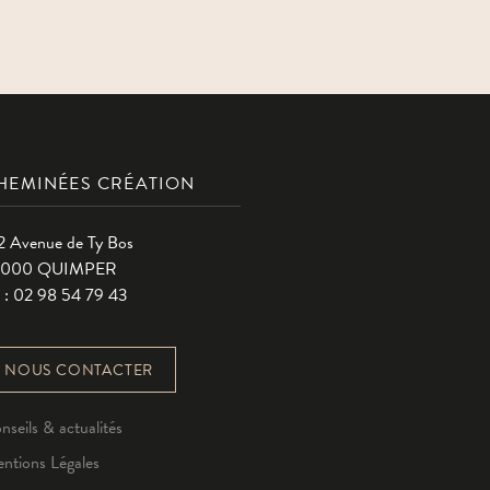
HEMINÉES CRÉATION
2 Avenue de Ty Bos
9000 QUIMPER
l : 02 98 54 79 43
NOUS CONTACTER
nseils & actualités
ntions Légales