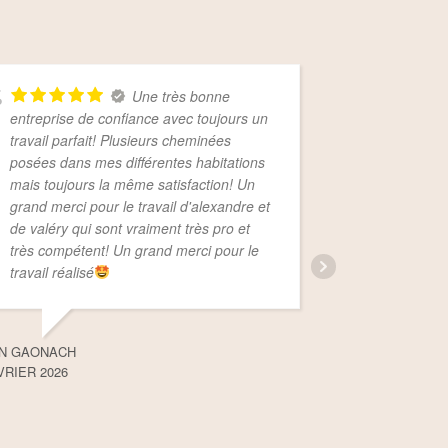
Une très bonne
entreprise de confiance avec toujours un
changemen
travail parfait! Plusieurs cheminées
existante
posées dans mes différentes habitations
cette entr
mais toujours la même satisfaction! Un
services d
grand merci pour le travail d'alexandre et
réalisation
de valéry qui sont vraiment très pro et
réactivité
très compétent! Un grand merci pour le
ponctualit
travail réalisé
niveaux da
Encore me
nous avons
N GAONACH
VRIER 2026
ISABELLE G
5 FÉVRIER 2026