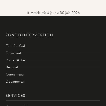
Article mis à jour le 30 juin 2026
ZONE D'INTERVENTION
Finistère Sud
Fouesnant
Pont-L'Abbé
Bénodet
Concarneau
Douarnenez
SERVICES