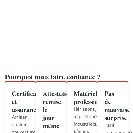
Pourquoi nous faire confiance ?
Certification
Attestation
Matériel
Pas
et
remise
professionnel
de
assurance
le
mauvaise
Hérissons,
jour
surprise
aspirateurs
Artisan
même
industriels,
qualifié,
Tarif
bâches
couverture
communiqué