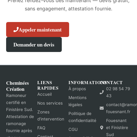
Prenez rendez-vous dès maintenant — devis gratuit,
sans engagement, attestation fournie.
Appeler maintenant
Demander un devis
Cheminées
LIENS
INFORMATIONS
CONTACT
RAPIDES
Création
À propos
02 98 54 79
Accueil
Ramoneur
43
Mentions
certifié en
Nos services
légales
contact@ramo
Finistère Sud.
fouesnant.fr
Zones
Politique de
Attestation de
d'intervention
confidentialité
Fouesnant
ramonage
et Finistère
FAQ
CGU
fournie après
Sud
Contact