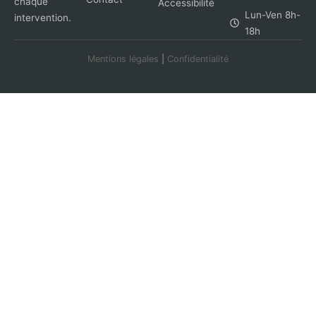
chaque
Accessibilité
Lun-Ven 8h-
intervention.
18h
Mentions légales
|
Confidentialité