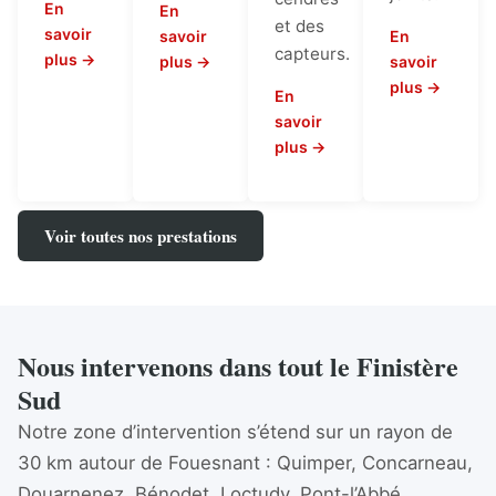
En
En
et des
savoir
savoir
En
capteurs.
plus →
plus →
savoir
plus →
En
savoir
plus →
Voir toutes nos prestations
Nous intervenons dans tout le Finistère
Sud
Notre zone d’intervention s’étend sur un rayon de
30 km autour de Fouesnant : Quimper, Concarneau,
Douarnenez, Bénodet, Loctudy, Pont-l’Abbé,