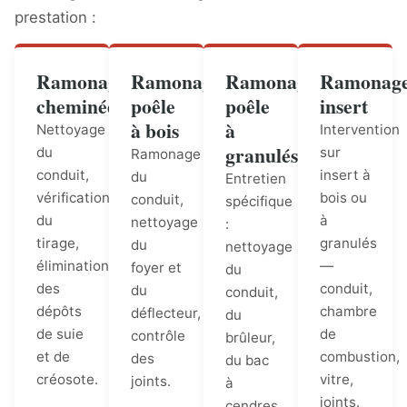
prestation :
Ramonage
Ramonage
Ramonage
Ramonag
cheminée
poêle
poêle
insert
à bois
à
Nettoyage
Intervention
granulés
du
sur
Ramonage
conduit,
insert à
du
Entretien
vérification
bois ou
conduit,
spécifique
du
à
nettoyage
:
tirage,
granulés
du
nettoyage
élimination
—
foyer et
du
des
conduit,
du
conduit,
dépôts
chambre
déflecteur,
du
de suie
de
contrôle
brûleur,
et de
combustion,
des
du bac
créosote.
vitre,
joints.
à
joints.
cendres