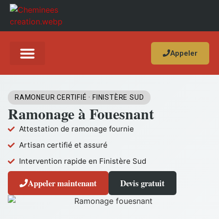
Appeler
NOS SERVICES
ZONES D’INTERVENTION
À PROPOS
DEVIS GRATUIT
RAMONEUR CERTIFIÉ · FINISTÈRE SUD
Ramonage à Fouesnant
Attestation de ramonage fournie
Artisan certifié et assuré
Intervention rapide en Finistère Sud
Appeler maintenant
Devis gratuit