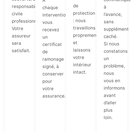
À
de
responsabilité
à
chaque
protection
civile
l’avance,
intervention,
: nous
professionnelle.
sans
vous
travaillons
Votre
supplément
recevez
proprement
assureur
caché.
un
et
sera
Si nous
certificat
laissons
satisfait.
constatons
de
votre
un
ramonage
intérieur
problème,
signé, à
intact.
nous
conserver
vous en
pour
informons
votre
avant
assurance.
d’aller
plus
loin.